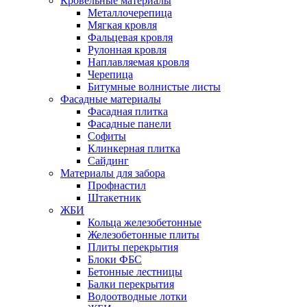
Кровельные материалы
Металлочерепица
Мягкая кровля
Фальцевая кровля
Рулонная кровля
Наплавляемая кровля
Черепица
Битумные волнистые листы
Фасадные материалы
Фасадная плитка
Фасадные панели
Софиты
Клинкерная плитка
Сайдинг
Материалы для забора
Профнастил
Штакетник
ЖБИ
Кольца железобетонные
Железобетонные плиты
Плиты перекрытия
Блоки ФБС
Бетонные лестницы
Балки перекрытия
Водоотводные лотки