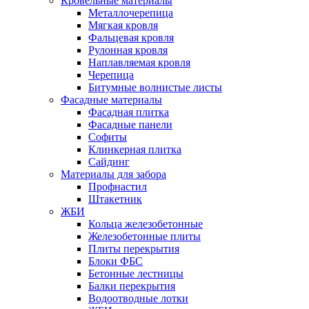
Кровельные материалы
Металлочерепица
Мягкая кровля
Фальцевая кровля
Рулонная кровля
Наплавляемая кровля
Черепица
Битумные волнистые листы
Фасадные материалы
Фасадная плитка
Фасадные панели
Софиты
Клинкерная плитка
Сайдинг
Материалы для забора
Профнастил
Штакетник
ЖБИ
Кольца железобетонные
Железобетонные плиты
Плиты перекрытия
Блоки ФБС
Бетонные лестницы
Балки перекрытия
Водоотводные лотки