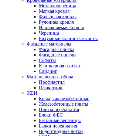
Кровельные материалы
Металлочерепица
Мягкая кровля
Фальцевая кровля
Рулонная кровля
Наплавляемая кровля
Черепица
Битумные волнистые листы
Фасадные материалы
Фасадная плитка
Фасадные панели
Софиты
Клинкерная плитка
Сайдинг
Материалы для забора
Профнастил
Штакетник
ЖБИ
Кольца железобетонные
Железобетонные плиты
Плиты перекрытия
Блоки ФБС
Бетонные лестницы
Балки перекрытия
Водоотводные лотки