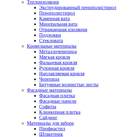
Теплоизоляция
Экструдированный пенополистирол
Пенополистирол
Каменная вата
Минеральная вата
Отражающая изоляция
Подложки
Стекловата
Кровельные материалы
Металлочерепица
Мягкая кровля
Фальцевая кровля
Рулонная кровля
Наплавляемая кровля
Черепица
Битумные волнистые листы
Фасадные материалы
Фасадная плитка
Фасадные панели
Софиты
Клинкерная плитка
Сайдинг
Материалы для забора
Профнастил
Штакетник