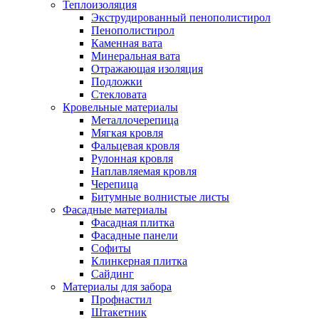
Теплоизоляция
Экструдированный пенополистирол
Пенополистирол
Каменная вата
Минеральная вата
Отражающая изоляция
Подложки
Стекловата
Кровельные материалы
Металлочерепица
Мягкая кровля
Фальцевая кровля
Рулонная кровля
Наплавляемая кровля
Черепица
Битумные волнистые листы
Фасадные материалы
Фасадная плитка
Фасадные панели
Софиты
Клинкерная плитка
Сайдинг
Материалы для забора
Профнастил
Штакетник