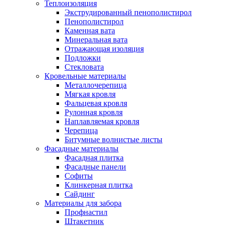
Теплоизоляция
Экструдированный пенополистирол
Пенополистирол
Каменная вата
Минеральная вата
Отражающая изоляция
Подложки
Стекловата
Кровельные материалы
Металлочерепица
Мягкая кровля
Фальцевая кровля
Рулонная кровля
Наплавляемая кровля
Черепица
Битумные волнистые листы
Фасадные материалы
Фасадная плитка
Фасадные панели
Софиты
Клинкерная плитка
Сайдинг
Материалы для забора
Профнастил
Штакетник