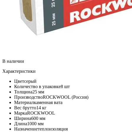
В наличии
Характеристики
Цвет
серый
Количество в упаковке
8 шт
Толщина
25 мм
Производство
ROCKWOOL (Россия)
Материал
каменная вата
Вес брутто
14 кг
Марка
ROCKWOOL
Ширина
600 мм
Длина
1000 мм
Назначение
теплоизоляция