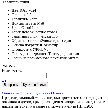
Характеристики
Цвет
RAL 7024
Толщина
0,5
Гарантия
25 лет
Покрытие
Satin Matt
Бренд
Grand Line
Блеск поверхности
Матовая
Защитный слой, г/м2
Zn 180
Обратная сторона
Эпоксидная серая
Основа покрытия
Полиэфир
Стойкость к УФ
RUV3
Текстура поверхности
Текстурированная
Толщина полимерного покрытия, мкм
35
268 Руб.
Количество:
+
-
В корзину
Купить в 1 клик
Описание
Оплата и доставка
Отзывы
Профилированный металл широко применяется сегодня для
облицовки домов, крыш, возведения заборов и ограждений. В
нашем интернет магазине вы можете купить ПН С20А