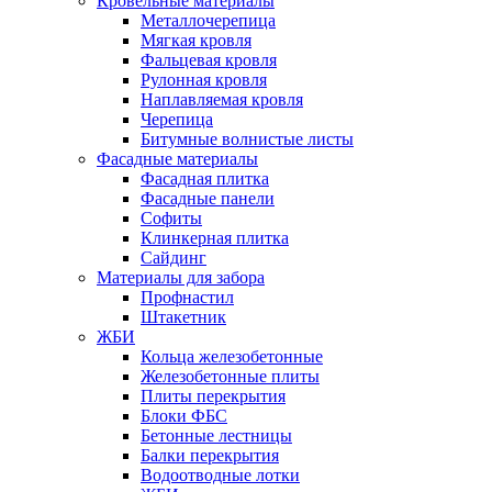
Кровельные материалы
Металлочерепица
Мягкая кровля
Фальцевая кровля
Рулонная кровля
Наплавляемая кровля
Черепица
Битумные волнистые листы
Фасадные материалы
Фасадная плитка
Фасадные панели
Софиты
Клинкерная плитка
Сайдинг
Материалы для забора
Профнастил
Штакетник
ЖБИ
Кольца железобетонные
Железобетонные плиты
Плиты перекрытия
Блоки ФБС
Бетонные лестницы
Балки перекрытия
Водоотводные лотки